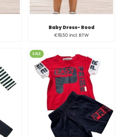
t
Baby Dress- Rood
€
18,50
incl. BTW
SALE