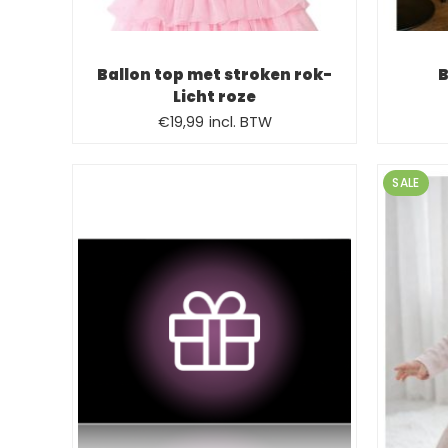
Ballon top met stroken rok-
B
Licht roze
Oorspronkelijke
Huidige
€
19,99
incl. BTW
prijs
prijs
was:
is:
SALE
€24,99.
€19,99.