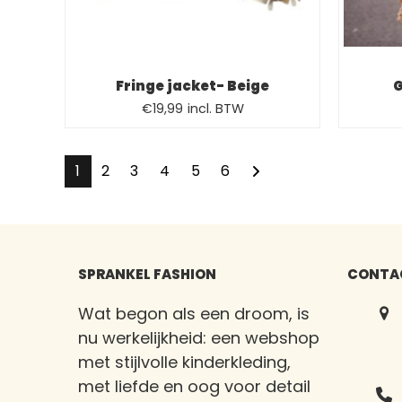
Fringe jacket- Beige
G
Oorspronkelijke
Huidige
€
19,99
incl. BTW
prijs
prijs
was:
is:
1
2
3
4
5
6
€29,99.
€19,99.
SPRANKEL FASHION
CONTA
Wat begon als een droom, is
nu werkelijkheid: een webshop
met stijlvolle kinderkleding,
met liefde en oog voor detail