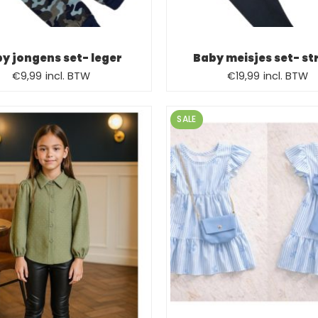
y jongens set- leger
Baby meisjes set- st
Oorspronkelijke
Huidige
€
9,99
incl. BTW
€
19,99
incl. BTW
prijs
prijs
was:
is:
SALE
€19,99.
€9,99.