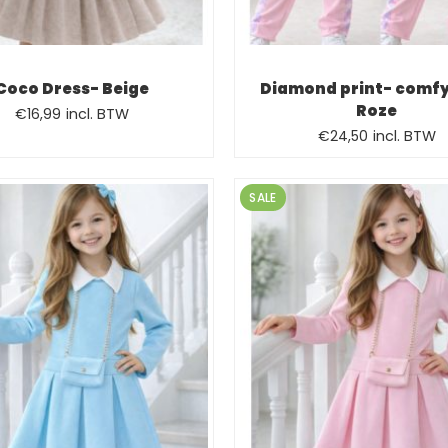
Coco Dress- Beige
Diamond print- comfy
Oorspronkelijke
Huidige
Roze
€
16,99
incl. BTW
Oorspronkelijk
Huidige
prijs
prijs
€
24,50
incl. BTW
prijs
prijs
was:
is:
was:
is:
€19,99.
€16,99.
SALE
€26,95.
€24,50.