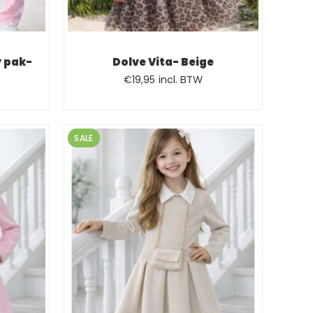
 pak-
Dolve Vita- Beige
Oorspronkelijke
Huidige
€
19,95
incl. BTW
e
prijs
prijs
was:
is:
€28,95.
€19,95.
SALE