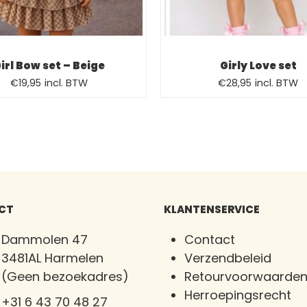
irl Bow set – Beige
Girly Love set
Oorspronkelijke
Huidige
€
19,95
incl. BTW
€
28,95
incl. BTW
prijs
prijs
was:
is:
€28,95.
€19,95.
CT
KLANTENSERVICE
Dammolen 47
Contact
3481AL Harmelen
Verzendbeleid
(Geen bezoekadres)
Retourvoorwaarde
Herroepingsrecht
+31 6 43 70 48 27