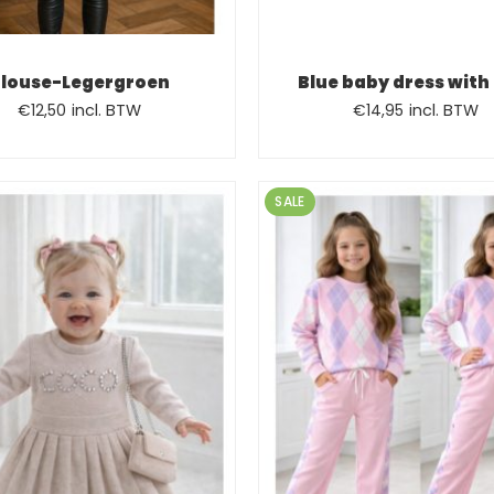
louse-Legergroen
Blue baby dress with
Oorspronkelijke
Huidige
Oorspronkelijk
Huidige
€
12,50
incl. BTW
€
14,95
incl. BTW
prijs
prijs
prijs
prijs
was:
is:
was:
is:
€19,95.
€12,50.
€19,99.
€14,95.
SALE