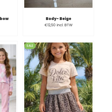
 bow
Body- Beige
e
Oorspronkelijke
Huidige
€
12,50
incl. BTW
prijs
prijs
was:
is:
€14,99.
€12,50.
SALE