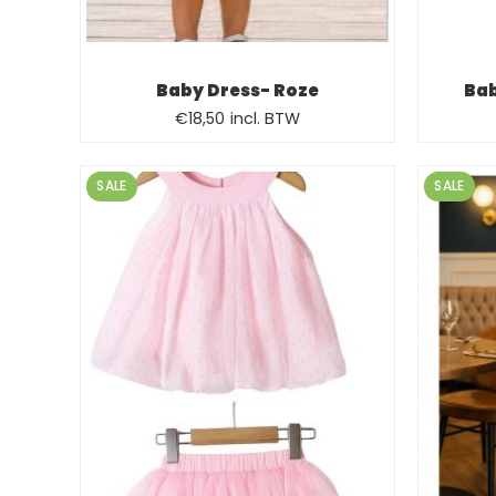
Baby Dress- Roze
Bab
€
18,50
incl. BTW
SALE
SALE