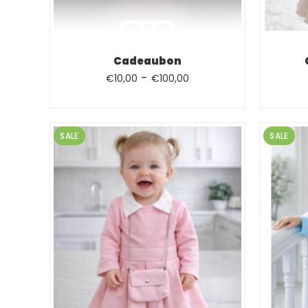
Cadeaubon
Prijsklasse:
-
€
10,00
€
100,00
€10,00
tot
€100,00
SALE
SALE