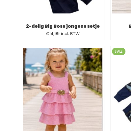
2-delig Big Boss jongens setje
Oorspronkelijke
Huidige
€
14,99
incl. BTW
prijs
prijs
was:
is:
SALE
€19,99.
€14,99.