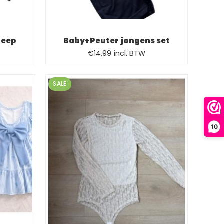
reep
Baby+Peuter jongens set
Oorspronkelijke
Huidige
€
14,99
incl. BTW
prijs
prijs
was:
is:
SALE
€19,99.
€14,99.
10