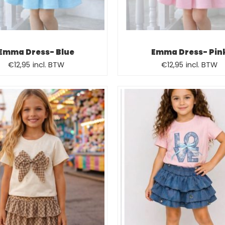
Emma Dress- Blue
Emma Dress- Pin
Oorspronkelijke
Huidige
Oorspronkelijk
Huidige
€
12,95
incl. BTW
€
12,95
incl. BTW
prijs
prijs
prijs
prijs
was:
is:
was:
is:
€21,99.
€12,95.
€21,99.
€12,95.