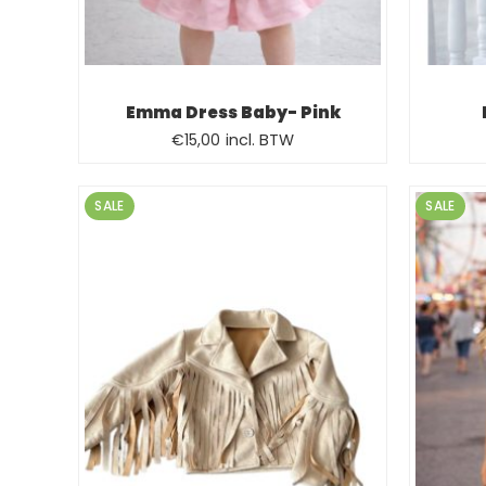
Emma Dress Baby- Pink
Oorspronkelijke
Huidige
€
15,00
incl. BTW
prijs
prijs
was:
is:
SALE
SALE
€19,99.
€15,00.